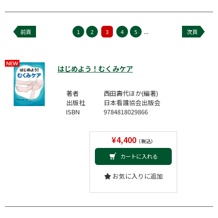
...
前頁
1
2
3
4
5
次頁
はじめよう！むくみケア
著者
西田壽代ほか(編著)
出版社
日本看護協会出版会
ISBN
9784818029866
¥4,400
（税込）
カートに入れる
お気に入りに追加