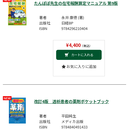
たんぽぽ先生の在宅報酬算定マニュアル 第9版
著者
永井 康徳 (著)
出版社
日経BP
ISBN
9784296210404
¥4,400
（税込）
カートに入れる
お気に入りに追加
改訂4版 透析患者の薬剤ポケットブック
著者
平田純生
出版社
メディカ出版
ISBN
9784840491433