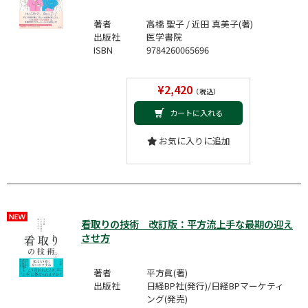
著者
高橋 聖子 / 近田 真美子(著)
出版社
医学書院
ISBN
9784260065696
¥2,420
（税込）
カートに入れる
お気に入りに追加
看取りの技術 改訂版：平方流上手な最期の迎え
させ方
著者
平方眞(著)
出版社
日経BP社(発行)/日経BPマーケティ
ング(発売)