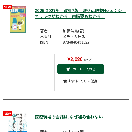
2026-2027年 改訂7版 眼科点眼薬Note：ジェ
ネリックがわかる！市販薬もわかる！
著者
加藤浩晃(著)
出版社
メディカ出版
ISBN
9784840491327
¥3,080
（税込）
カートに入れる
お気に入りに追加
医療現場の会話は,なぜ噛み合わない
著者
森井大一(著)