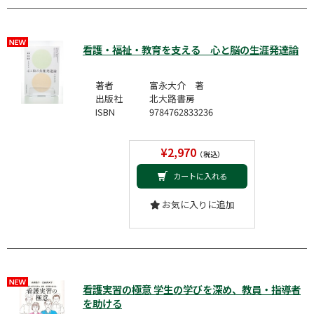
看護・福祉・教育を支える 心と脳の生涯発達論
著者
富永大介 著
出版社
北大路書房
ISBN
9784762833236
¥2,970
（税込）
カートに入れる
お気に入りに追加
看護実習の極意 学生の学びを深め、教員・指導者
を助ける