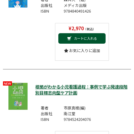
出版社
メディカ出版
ISBN
9784840491426
¥2,970
（税込）
カートに入れる
お気に入りに追加
根拠がわかる小児看護過程：事例で学ぶ発達段階
別目標志向型ケア計画
著者
市原真穂(編)
出版社
南江堂
ISBN
9784524204076