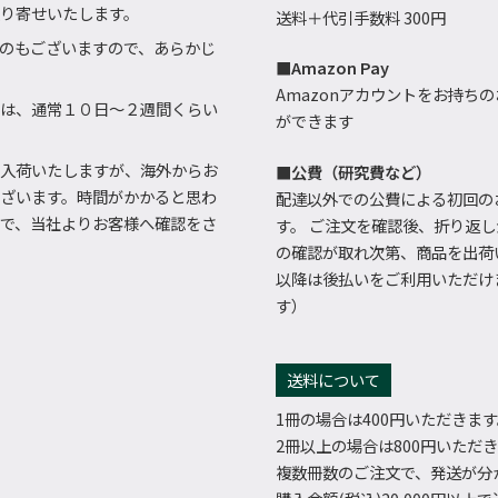
り寄せいたします。
送料＋代引手数料 300円
のもございますので、あらかじ
■Amazon Pay
Amazonアカウントをお持ちの
は、通常１０日～２週間くらい
ができます
入荷いたしますが、海外からお
■公費（研究費など）
ざいます。時間がかかると思わ
配達以外での公費による初回の
で、当社よりお客様へ確認をさ
す。 ご注文を確認後、折り返
の確認が取れ次第、商品を出荷
以降は後払いをご利用いただけ
す）
送料について
1冊の場合は400円いただきま
2冊以上の場合は800円いただ
複数冊数のご注文で、発送が分