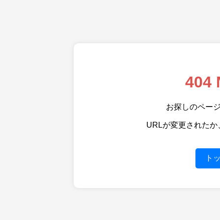
404 
お探しのペー
URLが変更された
ト