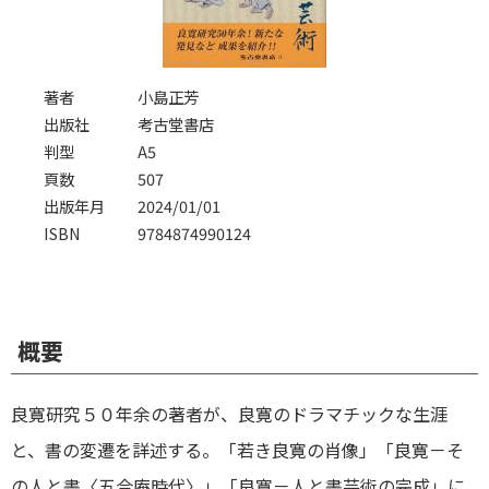
著者
小島正芳
出版社
考古堂書店
判型
A5
頁数
507
出版年月
2024/01/01
ISBN
9784874990124
概要
良寛研究５０年余の著者が、良寛のドラマチックな生涯
と、書の変遷を詳述する。「若き良寛の肖像」「良寛－そ
の人と書〈五合庵時代〉」「良寛－人と書芸術の完成」に