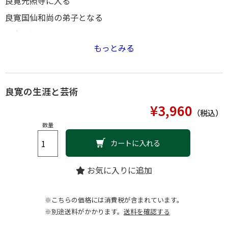
良寛光照寺に入る
良寛国仙和尚の弟子となる
玉島円通寺での修行
もっとみる
諸国行脚
印可の偈を与えられる
良寛帰郷の途へ
良寛の生涯と芸術
諸国行脚を終え帰郷
¥3,960
（税込）
五合庵に入る
数量
風流の人原田鵲斎
カートに入れる
「秋萩帖」を学ぶ
弟・宥澄を夢にみて
お気に入りに追加
大村光枝の訪問
※こちらの価格には消費税が含まれています。
寺泊密蔵院に仮住〔ほか〕
※別途送料がかかります。
送料を確認する