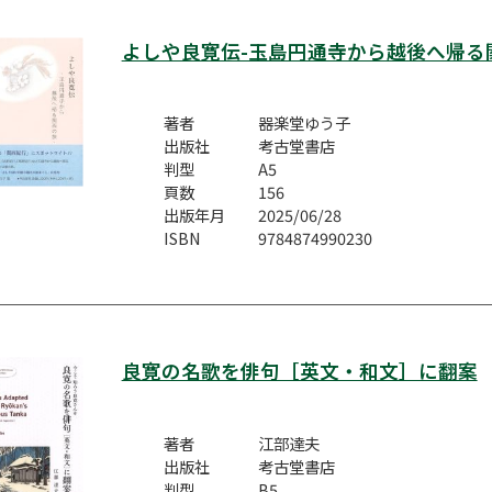
よしや良寛伝-玉島円通寺から越後へ帰る
著者
器楽堂ゆう子
出版社
考古堂書店
判型
A5
頁数
156
出版年月
2025/06/28
ISBN
9784874990230
良寛の名歌を俳句［英文・和文］に翻案
著者
江部達夫
出版社
考古堂書店
判型
B5