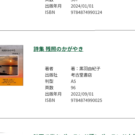
出版年月
2024/01/01
ISBN
9784874990124
詩集 残照のかがやき
著者
著：黒羽由紀子
出版社
考古堂書店
判型
A5
頁数
96
出版年月
2022/09/01
ISBN
9784874990025