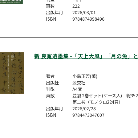
頁数
222
出版年月
2026/03/01
ISBN
9784874998496
新 良寛遺墨集 -「天上大風」「月の兔」
著者
小島正芳(著)
出版社
淡交社
判型
A4変
頁数
並製 2巻セット(ケース入) 総35
第二巻（モノクロ224頁）
出版年月
2026/02/28
ISBN
9784473047007