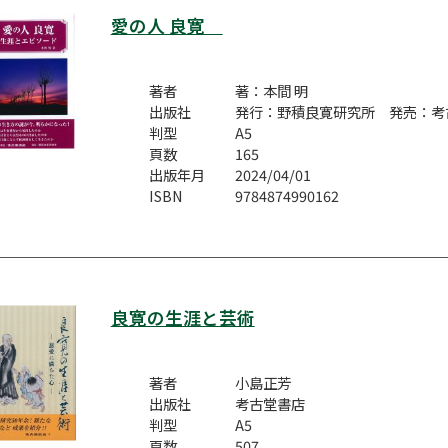
愛の人 良寛
著者
著：本間 明
出版社
発行：野積良寛研究所 発売：考
判型
A5
頁数
165
出版年月
2024/04/01
ISBN
9784874990162
良寛の生涯と芸術
著者
小島正芳
出版社
考古堂書店
判型
A5
頁数
507