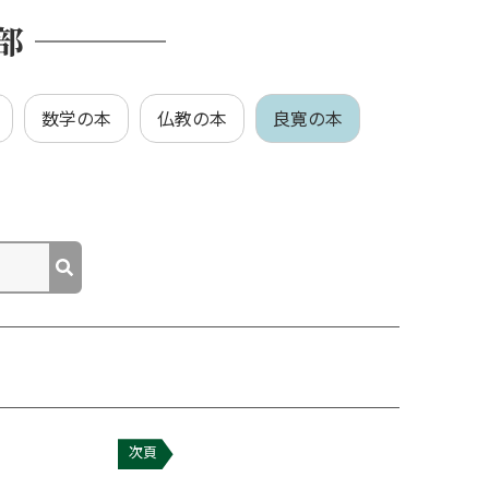
部
数学の本
仏教の本
良寛の本
次頁