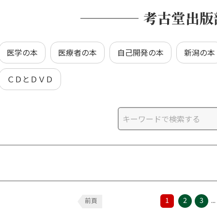
考古堂出版
医学の本
医療者の本
自己開発の本
新潟の本
ＣＤとＤＶＤ
1
2
3
...
前頁