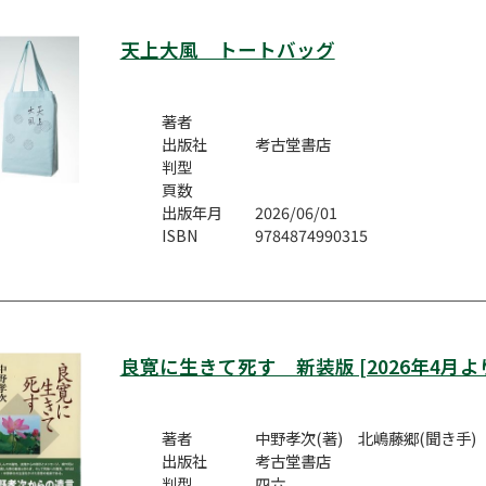
天上大風 トートバッグ
著者
出版社
考古堂書店
判型
頁数
出版年月
2026/06/01
ISBN
9784874990315
良寛に生きて死す 新装版 [2026年4月
著者
中野孝次(著) 北嶋藤郷(聞き手)
出版社
考古堂書店
判型
四六