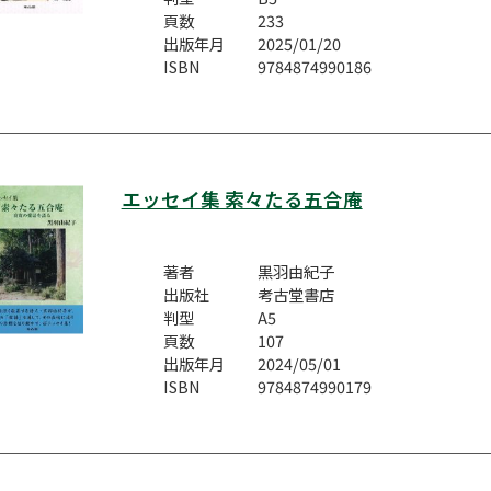
頁数
233
出版年月
2025/01/20
ISBN
9784874990186
エッセイ集 索々たる五合庵
著者
黒羽由紀子
出版社
考古堂書店
判型
A5
頁数
107
出版年月
2024/05/01
ISBN
9784874990179