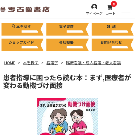
0
マイページ
カート
本を探す
電子書籍
雑 誌
ショップガイド
会社概要
お問い合わせ
HOME
本を探す
看護学
臨床看護・成人看護・老人看護
患者指導に困ったら読む本：まず,医療者が
変わる動機づけ面接