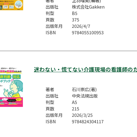
著者
上羽瑠美(編著)
出版社
株式会社Gakken
判型
B5
頁数
375
出版年月
2026/4/7
ISBN
9784055100953
迷わない・慌てない介護現場の看護師の
著者
石川崇広(著)
出版社
中央法規出版
判型
A5
頁数
215
出版年月
2026/3/25
ISBN
9784824304117