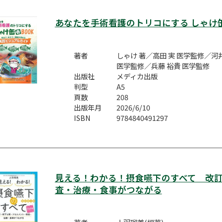
あなたを手術看護のトリコにする しゃけ缶
著者
しゃけ 著／高田 実 医学監修／河
医学監修／兵藤 裕貴 医学監修
出版社
メディカ出版
判型
A5
頁数
208
出版年月
2026/6/10
ISBN
9784840491297
見える！わかる！摂食嚥下のすべて 改訂
査・治療・食事がつながる