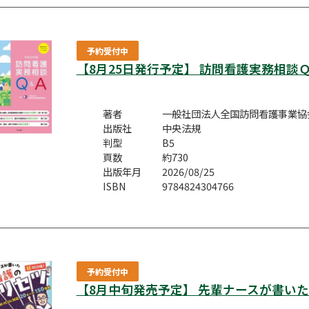
予約受付中
【8月25日発行予定】 訪問看護実務相談
著者
一般社団法人全国訪問看護事業協会
出版社
中央法規
判型
B5
頁数
約730
出版年月
2026/08/25
ISBN
9784824304766
予約受付中
【8月中旬発売予定】 先輩ナースが書い