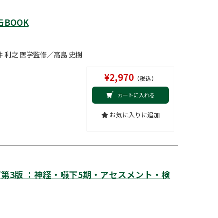
BOOK
井 利之 医学監修／高島 史樹
¥2,970
（税込）
カートに入れる
お気に入りに追加
第3版 ：神経・嚥下5期・アセスメント・検