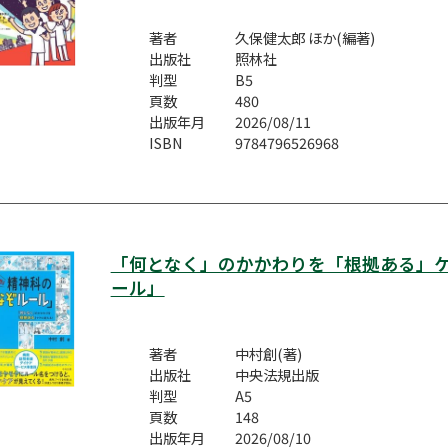
著者
久保健太郎 ほか(編著)
出版社
照林社
判型
B5
頁数
480
出版年月
2026/08/11
ISBN
9784796526968
「何となく」のかかわりを「根拠ある」
ール」
著者
中村創(著)
出版社
中央法規出版
判型
A5
頁数
148
出版年月
2026/08/10