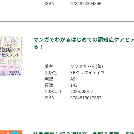
ISBN
9784824304896
マンガでわかるはじめての認知症ケアと
る！
著者
ソファちゃん(著)
出版社
SBクリエイティブ
判型
A5
頁数
143
出版年月
2026/08/07
ISBN
9784815627652
訪問看護お悩み相談室 令和８年版 報