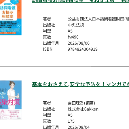
著者
公益財団法人日本訪問看護財団(編
出版社
中央法規
判型
A5
頁数
約490
出版年月
2026/08/06
ISBN
9784824304919
基本をおさえて,安全な予防を！マンガで
著者
吉田理香(編著)
出版社
株式会社Gakken
判型
A5
頁数
175
出版年月
2026/08/04