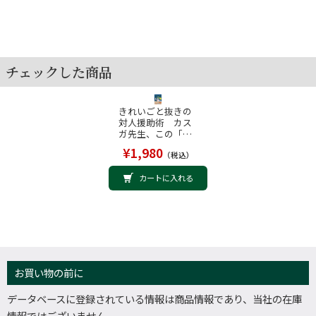
チェックした商品
きれいごと抜きの
対人援助術 カス
ガ先生、この「詰
んだ」状況どうす
¥1,980
（税込）
ればいいですか？
カートに入れる
お買い物の前に
データベースに登録されている情報は商品情報であり、当社の在庫
情報ではございません。