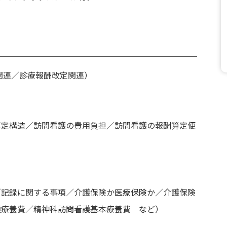
関連／診療報酬改定関連）
算定構造／訪問看護の費用負担／訪問看護の報酬算定便
／記録に関する事項／介護保険か医療保険か／介護保険
護療養費／精神科訪問看護基本療養費 など）