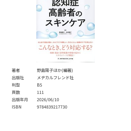
著者
野島陽子ほか(編著)
出版社
メヂカルフレンド社
判型
B5
頁数
111
出版年月
2026/06/10
ISBN
9784839217730