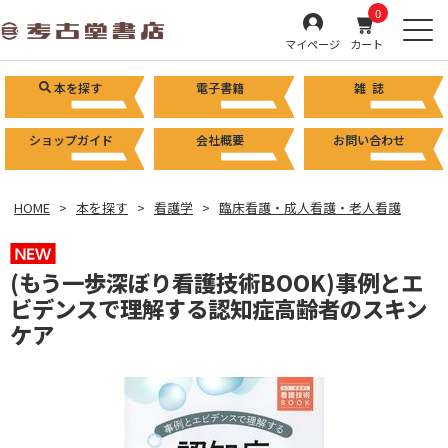
0
マイページ
カート
本を探す
電子書籍
雑 誌
ショップガイド
会社概要
お問い合わせ
HOME
本を探す
看護学
臨床看護・成人看護・老人看護
(もう一歩深ぼり看護技術BOOK)事例とエ
ビデンスで理解する認知症高齢者のスキン
ケア