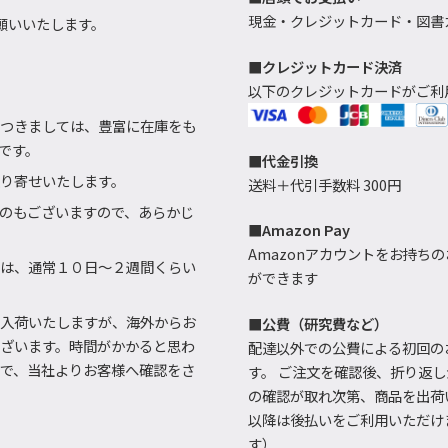
現金・クレジットカード・図書カ
願いいたします。
■クレジットカード決済
以下のクレジットカードがご利
つきましては、豊富に在庫をも
です。
■代金引換
り寄せいたします。
送料＋代引手数料 300円
のもございますので、あらかじ
■Amazon Pay
Amazonアカウントをお持ちの
は、通常１０日～２週間くらい
ができます
入荷いたしますが、海外からお
■公費（研究費など）
ざいます。時間がかかると思わ
配達以外での公費による初回の
で、当社よりお客様へ確認をさ
す。 ご注文を確認後、折り返
の確認が取れ次第、商品を出荷
以降は後払いをご利用いただけ
す）