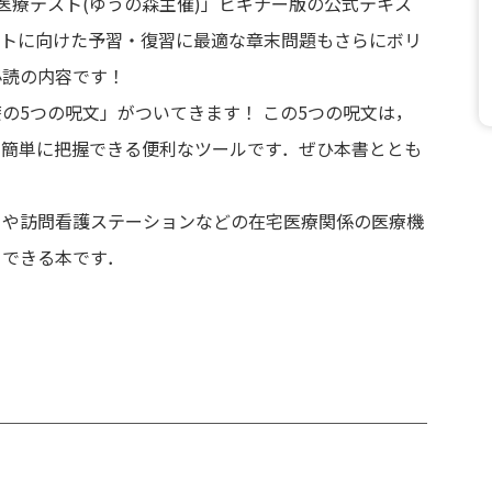
宅医療テスト(ゆうの森主催)」ビギナー版の公式テキス
ストに向けた予習・復習に最適な章末問題もさらにボリ
必読の内容です！
の5つの呪文」がついてきます！ この5つの呪文は，
，簡単に把握できる便利なツールです．ぜひ本書ととも
クや訪問看護ステーションなどの在宅医療関係の医療機
メできる本です．