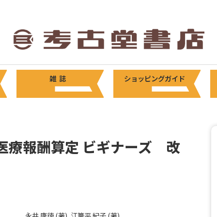
雑 誌
ショッピングガイド
医療報酬算定 ビギナーズ 改
永井 康徳 (著), 江篭平 紀子 (著)