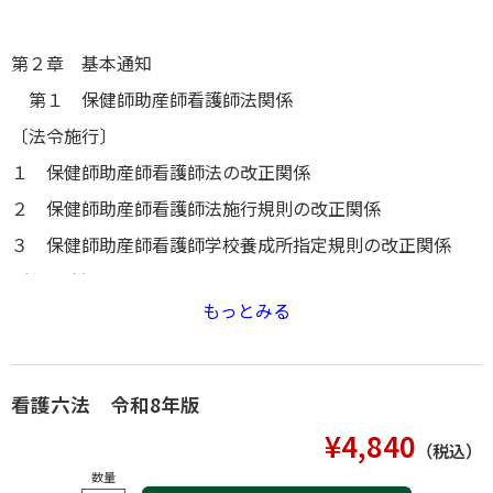
第２章 基本通知
第１ 保健師助産師看護師法関係
〔法令施行〕
１ 保健師助産師看護師法の改正関係
２ 保健師助産師看護師法施行規則の改正関係
３ 保健師助産師看護師学校養成所指定規則の改正関係
〔免 許〕
もっとみる
〔試 験〕
〔業 務〕
〔学校・養成所〕
看護六法 令和8年版
〔その他〕
¥4,840
（税込）
第２ 看護師等の人材確保の促進に関する法律関係
数量