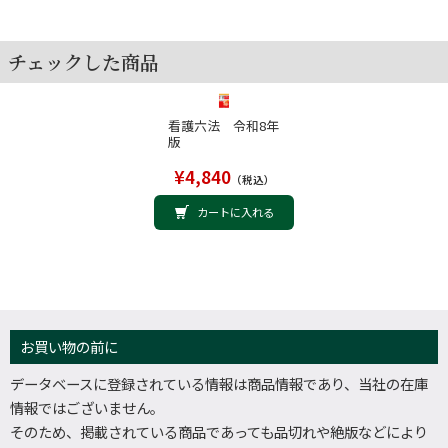
第４章 医 事
〔医療施設〕
チェックした商品
〔助産所等〕
〔医療関係者〕
看護六法 令和8年
版
¥4,840
（税込）
第５章 労 働
カートに入れる
第６章 学校教育
第７章 免許・登録手数料・地方自治
お買い物の前に
第８章 守秘義務等
データベースに登録されている情報は商品情報であり、当社の在庫
情報ではございません。
そのため、掲載されている商品であっても品切れや絶版などにより
第９章 行政手続