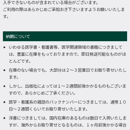
入手できないものが含まれている場合がございます。
ご利用の際はあらかじめご承知おき下さいますようお願いいたしま
す。
第３編 資 料
第１ 看護制度の変遷
納期について
第２ 基本法令の改正経緯
いわゆる医学書・看護書等、医学関連領域の書籍につきまして
第３ 統計資料
は、豊富に在庫をもっておりますので、即日発送可能なものがほ
第４ 保健師・助産師・看護師教育制度の推移（図表）
とんどです。
在庫のない場合でも、大部分は２～３営業日でお取り寄せいたし
ます。
しかし、出版社によっては１～２週間前後かかるものもございま
すので、あらかじめご了承ください。
医学・看護系の雑誌のバックナンバーにつきましては、通常１０
日～２週間くらいでお取り寄せいたします。
洋書につきましては、国内在庫のあるものは数日で入荷いたしま
すが、海外からお取り寄せとなるものは、１ヶ月前後かかる場合