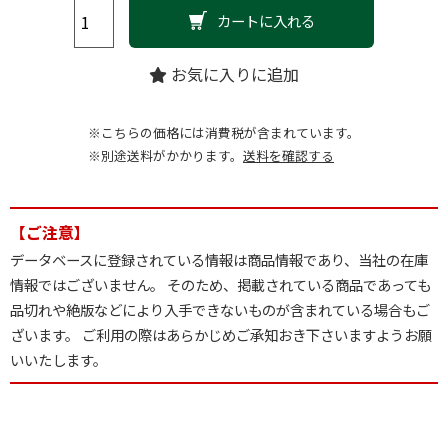
〔法令施行〕
カートに入れる
〔その他〕
第３ その他
お気に入りに追加
※こちらの価格には消費税が含まれています。
第２編 参考法令及び通知
※別途送料がかかります。
送料を確認する
第１章 保 健
【ご注意】
〔地域保健〕
データベースに登録されている情報は商品情報であり、当社の在庫
〔その他〕
情報ではございません。 そのため、掲載されている商品であっても
品切れや絶版などにより入手できないものが含まれている場合もご
第２章 予 防
ざいます。 ご利用の際はあらかじめご承知おき下さいますようお願
いいたします。
第３章 社会福祉