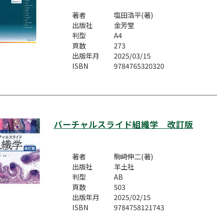
著者
塩田浩平(著)
出版社
金芳堂
判型
A4
頁数
273
出版年月
2025/03/15
ISBN
9784765320320
バーチャルスライド組織学 改訂版
著者
駒﨑伸二(著)
出版社
羊土社
判型
AB
頁数
503
出版年月
2025/02/15
ISBN
9784758121743