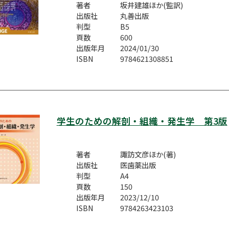
著者
坂井建雄ほか(監訳)
出版社
丸善出版
判型
B5
頁数
600
出版年月
2024/01/30
ISBN
9784621308851
学生のための解剖・組織・発生学 第3版
著者
諏訪文彦ほか(著)
出版社
医歯薬出版
判型
A4
頁数
150
出版年月
2023/12/10
ISBN
9784263423103