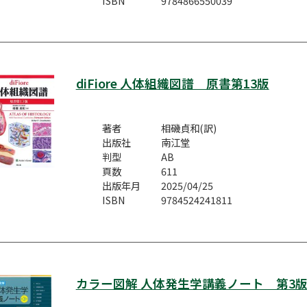
ISBN
9784866550039
diFiore 人体組織図譜 原書第13版
著者
相磯貞和(訳)
出版社
南江堂
判型
AB
頁数
611
出版年月
2025/04/25
ISBN
9784524241811
カラー図解 人体発生学講義ノート 第3