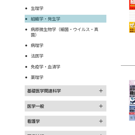
生理学
組織学・発生学
病原微生物学（細菌・ウイルス・真
菌）
病理学
法医学
免疫学・血清学
薬理学
基礎医学関連科学
医学一般
看護学