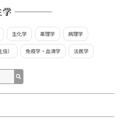
生学
生化学
薬理学
病理学
生虫）
免疫学・血清学
法医学