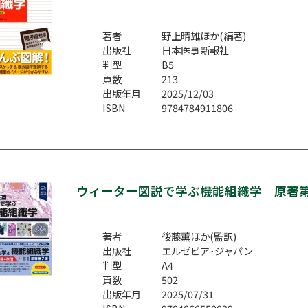
著者
野上晴雄ほか(編著)
出版社
日本医事新報社
判型
B5
頁数
213
出版年月
2025/12/03
ISBN
9784784911806
ウィーター図説で学ぶ機能組織学 原著第
著者
後藤薫ほか(監訳)
出版社
エルゼビア･ジャパン
判型
A4
頁数
502
出版年月
2025/07/31