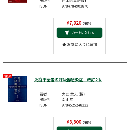
出版社
日本医事新報社
ISBN
9784784903870
¥7,920
（税込）
カートに入れる
お気に入りに追加
免疫不全者の呼吸器感染症 改訂2版
著者
大曲 貴夫 (編)
出版社
南山堂
ISBN
9784525248222
¥8,800
（税込）