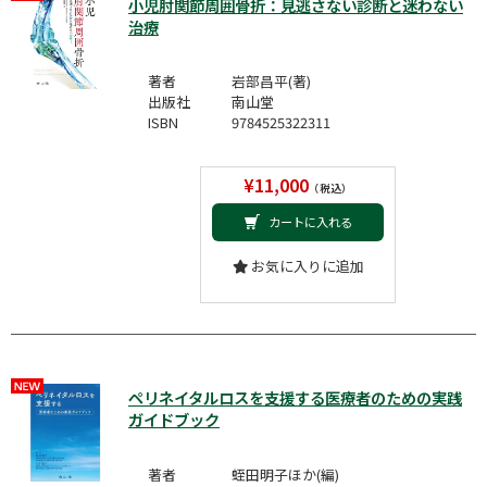
小児肘関節周囲骨折：見逃さない診断と迷わない
治療
著者
岩部昌平(著)
出版社
南山堂
ISBN
9784525322311
¥11,000
（税込）
カートに入れる
お気に入りに追加
ペリネイタルロスを支援する医療者のための実践
ガイドブック
著者
蛭田明子ほか(編)