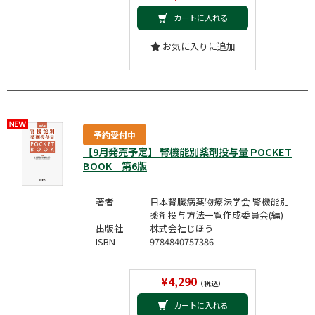
カートに入れる
お気に入りに追加
予約受付中
【9月発売予定】 腎機能別薬剤投与量 POCKET
BOOK 第6版
著者
日本腎臓病薬物療法学会 腎機能別
薬剤投与方法一覧作成委員会(編)
出版社
株式会社じほう
ISBN
9784840757386
¥4,290
（税込）
カートに入れる