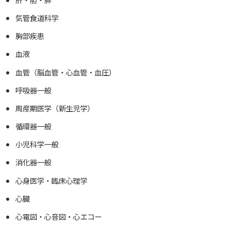
気管食道科学
胸部疾患
血液
血管（脳血管・心血管・血圧）
呼吸器一般
周産期医学（新生児学）
循環器一般
小児科学一般
消化器一般
心身医学・臨床心理学
心臓
心電図・心音図・心エコー