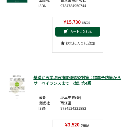
出版社
日本医事新報社
ISBN
9784784950744
¥15,730
（税込）
カートに入れる
お気に入りに追加
基礎から学ぶ医療関連感染対策：標準予防策から
サーベイランスまで 改訂第4版
著者
坂本史衣(著)
出版社
南江堂
ISBN
9784524221882
¥3,520
（税込）