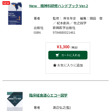
New 精神科研修ハンドブック Ver.2
著者
監修： 岸本年史 編集：岡田 俊
／ 紀本創兵／ 牧之段学
出版社
新興医学出版社
ISBN
9784880021461
¥3,300
（税込）
カートに入れる
お気に入りに追加
臨床経食道心エコー図学
著者
渡辺弘之(監)