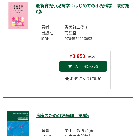
最新育児小児病学：はじめての小児科学 改訂第
8版
著者
香美祥二(監)
出版社
南江堂
ISBN
9784524216093
¥3,850
（税込）
カートに入れる
お気に入りに追加
臨床のための筋病理 第6版
著者
埜中征哉ほか(著)