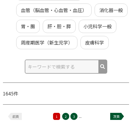
血管（脳血管・心血管・血圧）
消化器一般
胃・腸
肝・胆・膵
小児科学一般
周産期医学（新生児学）
皮膚科学
1645件
...
前頁
1
2
3
次頁