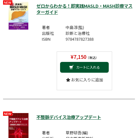
ゼロからわかる！即実践MASLD・MASH診療マス
ターガイド
著者
中島淳(監)
出版社
診断と治療社
ISBN
9784787827388
¥7,150
（税込）
カートに入れる
お気に入りに追加
不整脈デバイス治療アップデート
著者
草野研吾(編)