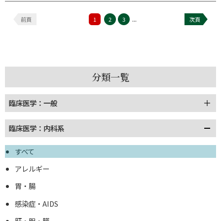
...
前頁
1
2
3
次頁
分類一覧
臨床医学：一般
臨床医学：内科系
すべて
アレルギー
胃・腸
感染症・AIDS
肝・胆・膵