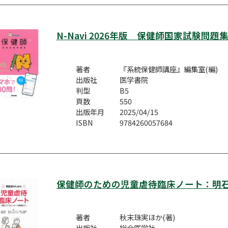
N-Navi 2026年版 保健師国家試験問題
著者
『系統保健師講座』編集室(編)
出版社
医学書院
判型
B5
頁数
550
出版年月
2025/04/15
ISBN
9784260057684
保健師のための児童虐待臨床ノート：明
著者
秋末珠実ほか(著)
出版社
総合医学社