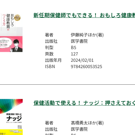
新任期保健師でもできる！ おもしろ健康
著者
伊藤純子ほか(著)
出版社
医学書院
判型
B5
頁数
127
出版年月
2024/02/01
ISBN
9784260053525
保健活動で使える！ ナッジ：押さえてお
著者
髙橋勇太ほか(著)
出版社
医学書院