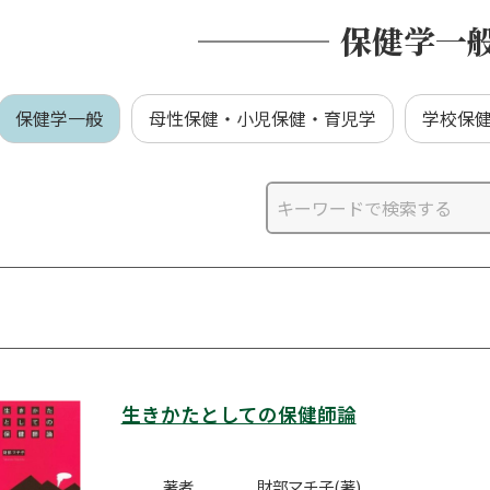
保健学一
保健学一般
母性保健・小児保健・育児学
学校保
生きかたとしての保健師論
著者
財部マチ子(著)