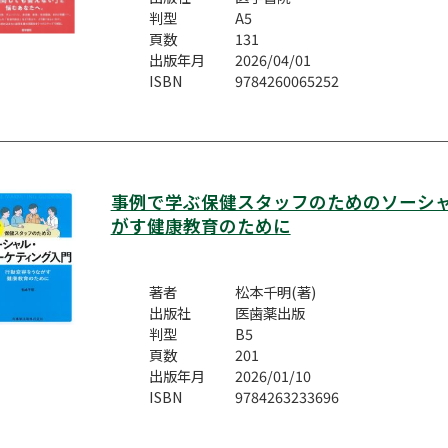
判型
A5
頁数
131
出版年月
2026/04/01
ISBN
9784260065252
事例で学ぶ保健スタッフのためのソーシ
がす健康教育のために
著者
松本千明(著)
出版社
医歯薬出版
判型
B5
頁数
201
出版年月
2026/01/10
ISBN
9784263233696