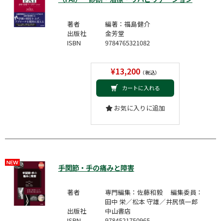
著者
編著：福島健介
出版社
金芳堂
ISBN
9784765321082
¥13,200
（税込）
カートに入れる
お気に入りに追加
手関節・手の痛みと障害
著者
専門編集：佐藤和毅 編集委員：
田中 栄／松本 守雄／井尻慎一郎
出版社
中山書店
ISBN
9784521750965