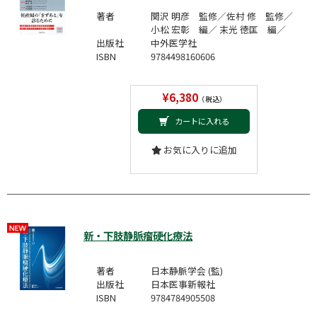
著者
関沢 明彦 監修／佐村 修 監修／
小松 宏彰 編／ 末光 徳匡 編／
出版社
中外医学社
ISBN
9784498160606
¥6,380
（税込）
カートに入れる
お気に入りに追加
新・下肢静脈瘤硬化療法
著者
日本静脈学会 (監)
出版社
日本医事新報社
ISBN
9784784905508