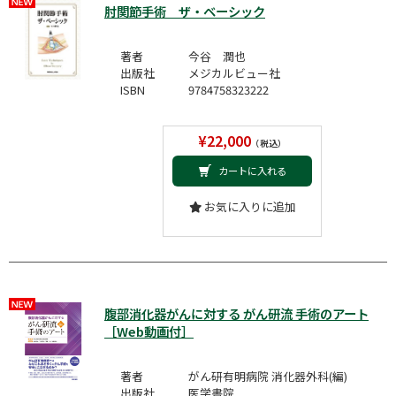
肘関節手術 ザ・ベーシック
著者
今谷 潤也
出版社
メジカルビュー社
ISBN
9784758323222
¥22,000
（税込）
カートに入れる
お気に入りに追加
腹部消化器がんに対する がん研流 手術のアート
［Web動画付］
著者
がん研有明病院 消化器外科(編)
出版社
医学書院