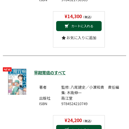
¥14,300
（税込）
カートに入れる
お気に入りに追加
早期胃癌のすべて
著者
監修: 八尾建史／小濵和貴 責任編
集: 木南伸一
出版社
南江堂
ISBN
9784524210749
¥24,200
（税込）