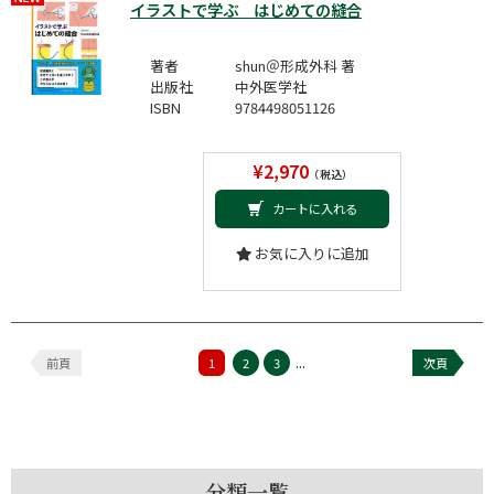
イラストで学ぶ はじめての縫合
著者
shun＠形成外科 著
出版社
中外医学社
ISBN
9784498051126
¥2,970
（税込）
カートに入れる
お気に入りに追加
...
前頁
1
2
3
次頁
分類一覧