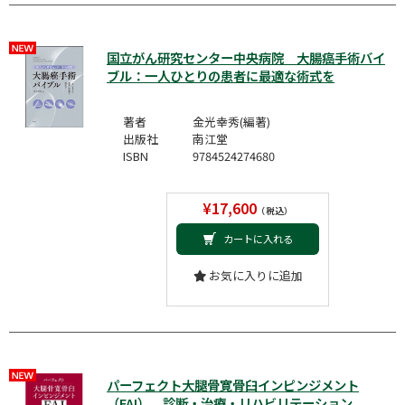
国立がん研究センター中央病院 大腸癌手術バイ
ブル：一人ひとりの患者に最適な術式を
著者
金光幸秀(編著)
出版社
南江堂
ISBN
9784524274680
¥17,600
（税込）
カートに入れる
お気に入りに追加
パーフェクト大腿骨寛骨臼インピンジメント
（FAI） 診断・治療・リハビリテーション