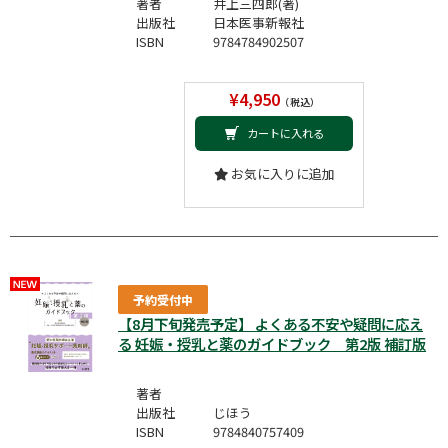
著者
井上三四郎(著)
出版社
日本医事新報社
ISBN
9784784902507
¥4,950
（税込）
カートに入れる
お気に入りに追加
予約受付中
【8月下旬発売予定】 よくある不安や疑問に応え
る 妊娠・授乳と薬のガイドブック 第2版 補訂版
著者
出版社
じほう
ISBN
9784840757409