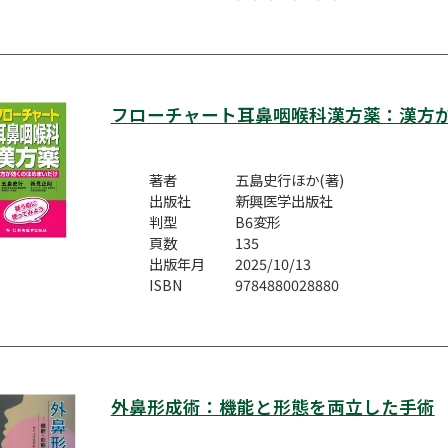
フローチャート耳鼻咽喉科漢方薬：漢方
著者
五島史行ほか(著)
出版社
新興医学出版社
判型
B6変形
頁数
135
出版年月
2025/10/13
ISBN
9784880028880
外鼻形成術：機能と形態を両立した手術