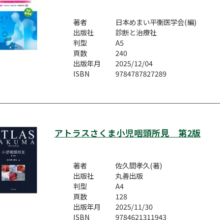
著者
日本めまい平衡医学会(編)
出版社
診断と治療社
判型
A5
頁数
240
出版年月
2025/12/04
ISBN
9784787827289
アトラスさくま小児咽頭所見 第2版
著者
佐久間孝久(著)
出版社
丸善出版
判型
A4
頁数
128
出版年月
2025/11/30
ISBN
9784621311943