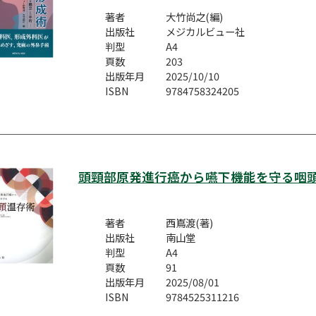
著者
大竹尚之(編)
出版社
メジカルビュー社
判型
A4
頁数
203
出版年月
2025/10/10
ISBN
9784758324205
頭頸部原発進行癌から嚥下機能を守る咽
著者
西嶌渡(著)
出版社
南山堂
判型
A4
頁数
91
出版年月
2025/08/01
ISBN
9784525311216