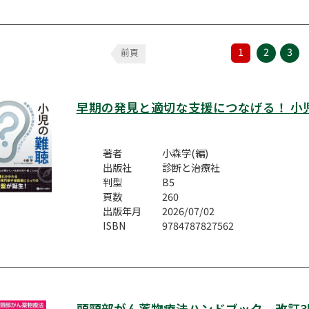
1
2
3
前頁
早期の発見と適切な支援につなげる！ 小
著者
小森学(編)
出版社
診断と治療社
判型
B5
頁数
260
出版年月
2026/07/02
ISBN
9784787827562
頭頸部がん薬物療法ハンドブック 改訂3