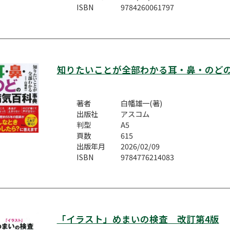
ISBN
9784260061797
知りたいことが全部わかる耳・鼻・のど
著者
白幡雄一(著)
出版社
アスコム
判型
A5
頁数
615
出版年月
2026/02/09
ISBN
9784776214083
「イラスト」めまいの検査 改訂第4版