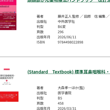
著者
藤井正人 監修 ／ 田原 信 編集 ／
出版社
中外医学社
判型
B6変
頁数
296
出版年月
2026/06/11
ISBN
9784498022898
(Standard Textbook) 標準耳鼻咽
著者
大森孝一ほか(監)
出版社
医学書院
判型
B5
頁数
458
出版年月
2026/03/31