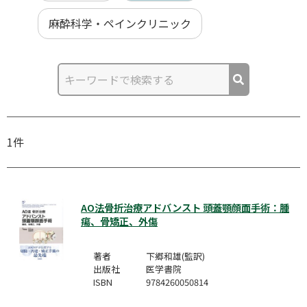
麻酔科学・ペインクリニック
1件
AO法骨折治療アドバンスト 頭蓋顎顔面手術：腫
瘍、骨矯正、外傷
著者
下郷和雄(監訳)
出版社
医学書院
ISBN
9784260050814