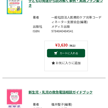
子どもの発達から読み解く事例・実践プラン集つ
き
著者
一般社団法人医療的ケア児等コーデ
ィネーター支援協会(編著)
出版社
メディカ出版
ISBN
9784840484541
¥3,630
（税込）
カートに入れる
お気に入りに追加
新生児・乳児の救急電話相談ガイドブック
著者
福井聖子(編著)