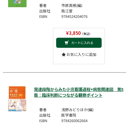
著者
市原真穂(編)
出版社
南江堂
ISBN
9784524204076
¥3,850
（税込）
カートに入れる
お気に入りに追加
発達段階からみた小児看護過程+病態関連図 第5
版：臨床判断につながる観察ポイント
著者
浅野みどりほか(編)
出版社
医学書院
ISBN
9784260062664