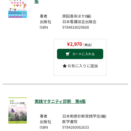
版
著者
原田香奈ほか(編)
出版社
日本看護協会出版会
ISBN
9784818029668
¥2,970
（税込）
カートに入れる
お気に入りに追加
実践マタニティ診断 第6版
著者
日本助産診断実践学会(編)
出版社
医学書院
ISBN
9784260062633