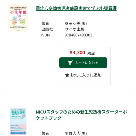
重症心身障害児者施設実習で学ぶ小児看護
著者
桑田弘美(著)
出版社
サイオ出版
ISBN
9784867490303
¥3,300
（税込）
カートに入れる
お気に入りに追加
NICUスタッフのための新生児透析スターターポ
ケットブック
著者
平野大志(著)