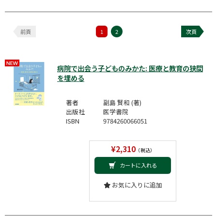
前頁
1
2
次頁
病院で出会う子どものみかた: 医療と教育の狭間
を埋める
著者
副島 賢和 (著)
出版社
医学書院
ISBN
9784260066051
¥2,310
（税込）
カートに入れる
お気に入りに追加