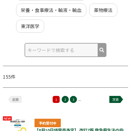
栄養・食事療法・輸液・輸血
薬物療法
東洋医学
155件
...
前頁
1
2
3
次頁
予約受付中
【8月10日頃発売予定】 改訂7版 救急蘇生法の指