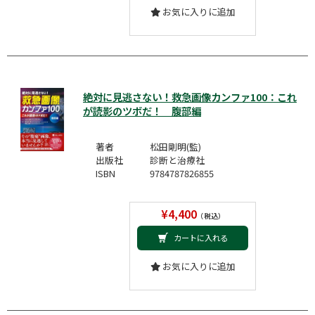
お気に入りに追加
絶対に見逃さない！救急画像カンファ100：これ
が読影のツボだ！ 腹部編
著者
松田剛明(監)
出版社
診断と治療社
ISBN
9784787826855
¥4,400
（税込）
カートに入れる
お気に入りに追加