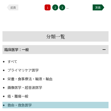
...
前頁
1
2
3
次頁
分類一覧
臨床医学：一般
すべて
プライマリケア医学
栄養・食事療法・輸液・輸血
画像医学・超音波医学
癌・腫瘍一般
救命・救急医学