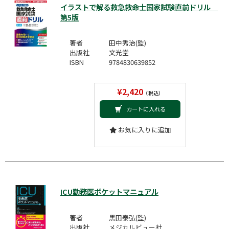
イラストで解る救急救命士国家試験直前ドリル
第5版
著者
田中秀治(監)
出版社
文光堂
ISBN
9784830639852
¥2,420
（税込）
カートに入れる
お気に入りに追加
ICU勤務医ポケットマニュアル
著者
黒田泰弘(監)
出版社
メジカルビュー社