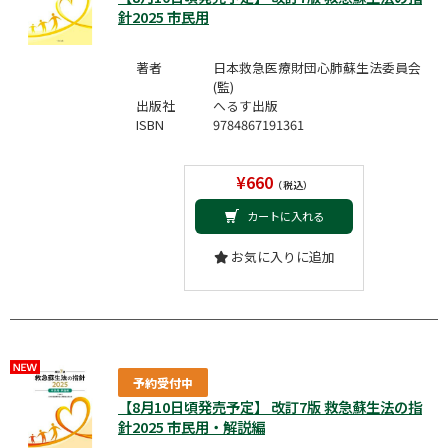
針2025 市民用
著者
日本救急医療財団心肺蘇生法委員会
(監)
出版社
へるす出版
ISBN
9784867191361
¥660
（税込）
カートに入れる
お気に入りに追加
予約受付中
【8月10日頃発売予定】 改訂7版 救急蘇生法の指
針2025 市民用・解説編