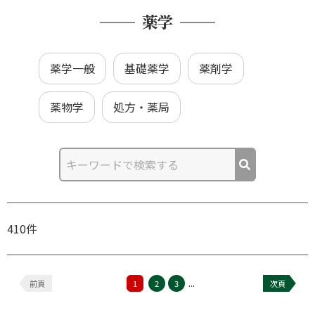
薬学
薬学一般
基礎薬学
薬剤学
薬物学
処方・薬局
410件
...
前頁
1
2
3
次頁