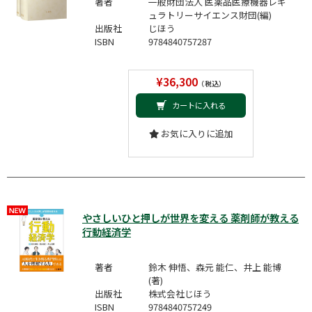
著者
一般財団法人 医薬品医療機器レギ
ュラトリーサイエンス財団(編)
出版社
じほう
ISBN
9784840757287
¥36,300
（税込）
カートに入れる
お気に入りに追加
やさしいひと押しが世界を変える 薬剤師が教える
行動経済学
著者
鈴木 伸悟、森元 能仁、井上 能博
(著)
出版社
株式会社じほう
ISBN
9784840757249