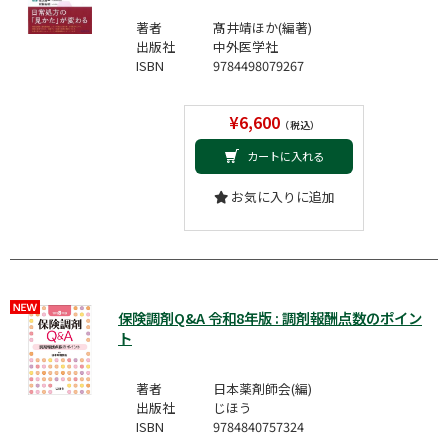
著者
髙井靖ほか(編著)
出版社
中外医学社
ISBN
9784498079267
¥6,600
（税込）
カートに入れる
お気に入りに追加
保険調剤Q&A 令和8年版 : 調剤報酬点数のポイン
ト
著者
日本薬剤師会(編)
出版社
じほう
ISBN
9784840757324