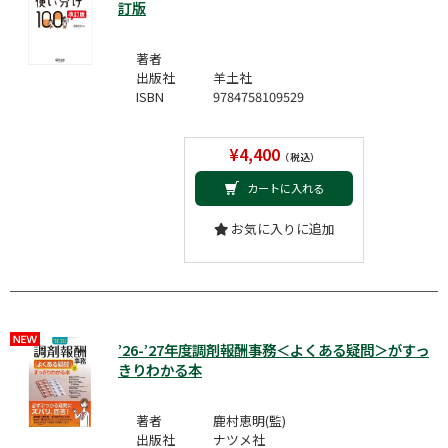
訂版
著者
出版社
羊土社
ISBN
9784758109529
¥4,400
（税込）
カートに入れる
お気に入りに追加
’26-’27年度調剤報酬事務＜よくある疑問＞がすっ
きりわかる本
著者
鹿村恵明(監)
出版社
ナツメ社