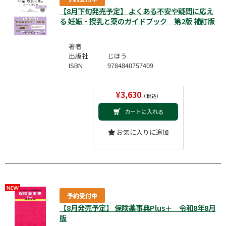
【8月下旬発売予定】 よくある不安や疑問に応え
る 妊娠・授乳と薬のガイドブック 第2版 補訂版
著者
出版社
じほう
ISBN
9784840757409
¥3,630
（税込）
カートに入れる
お気に入りに追加
予約受付中
【8月発売予定】 保険薬事典Plus＋ 令和8年8月
版