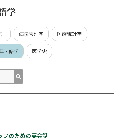
語学
済）
病院管理学
医療統計学
典・語学
医学史
ッフのための英会話