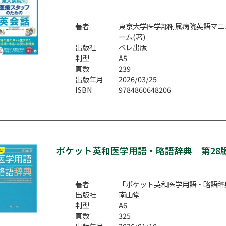
著者
東京大学医学部附属病院英語マニ
ーム(著)
出版社
ベレ出版
判型
A5
頁数
239
出版年月
2026/03/25
ISBN
9784860648206
ポケット英和医学用語・略語辞典 第28
著者
「ポケット英和医学用語・略語辞
出版社
南山堂
判型
A6
頁数
325