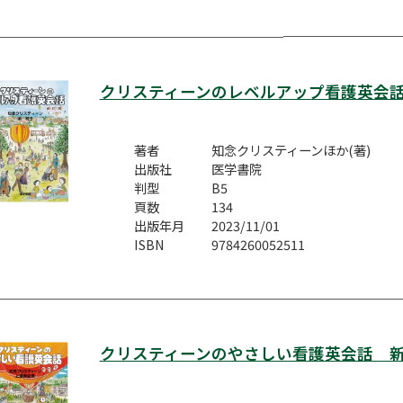
クリスティーンのレベルアップ看護英会
著者
知念クリスティーンほか(著)
出版社
医学書院
判型
B5
頁数
134
出版年月
2023/11/01
ISBN
9784260052511
クリスティーンのやさしい看護英会話 