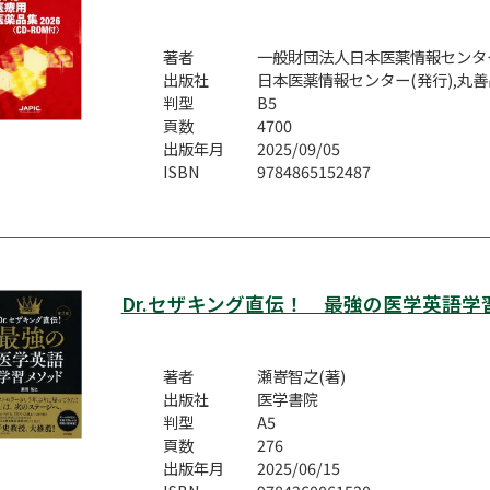
著者
一般財団法人日本医薬情報センター
出版社
日本医薬情報センター(発行),丸善
判型
B5
頁数
4700
出版年月
2025/09/05
ISBN
9784865152487
Dr.セザキング直伝！ 最強の医学英語学
著者
瀬嵜智之(著)
出版社
医学書院
判型
A5
頁数
276
出版年月
2025/06/15