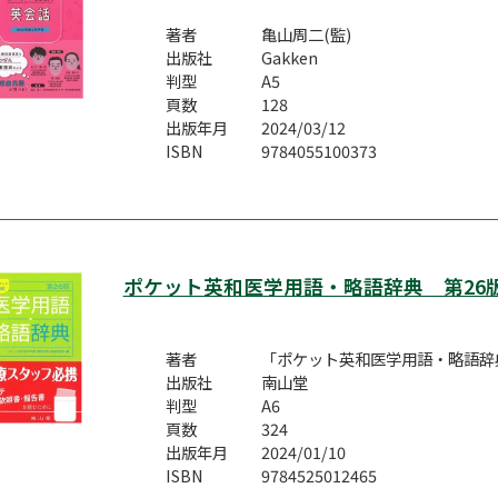
著者
亀山周二(監)
出版社
Gakken
判型
A5
頁数
128
出版年月
2024/03/12
ISBN
9784055100373
ポケット英和医学用語・略語辞典 第26
著者
「ポケット英和医学用語・略語辞
出版社
南山堂
判型
A6
頁数
324
出版年月
2024/01/10
ISBN
9784525012465