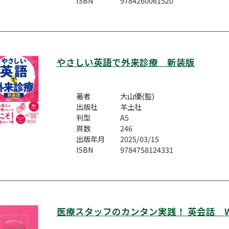
ISBN
9784260061520
やさしい英語で外来診療 新装版
著者
大山優(監)
出版社
羊土社
判型
A5
頁数
246
出版年月
2025/03/15
ISBN
9784758124331
医療スタッフのカンタン実践！ 英会話 