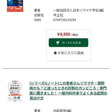
著者
一般社団法人日本リウマチ学会(編)
出版社
羊土社
ISBN
9784758124294
¥4,950
（税込）
カートに入れる
お気に入りに追加
(シリーズGノート)この患者さんリウマチ・膠原
病かも？と迷ったときの診断のカンどころ：専門
医に聞きました！ 一般内科外来でよくある症例の
見分け方
著者
吉田常恭(編)