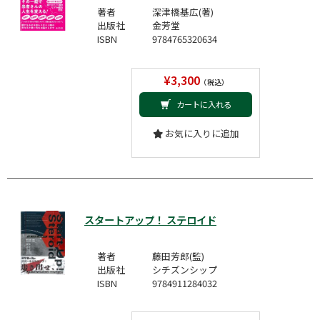
著者
深津橋基広(著)
出版社
金芳堂
ISBN
9784765320634
¥3,300
（税込）
カートに入れる
お気に入りに追加
スタートアップ！ ステロイド
著者
藤田芳郎(監)
出版社
シチズンシップ
ISBN
9784911284032