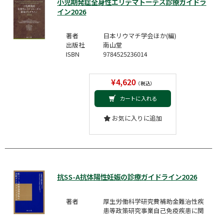
小児期発症全身性エリテマトーデス診療ガイドラ
イン2026
著者
日本リウマチ学会ほか(編)
出版社
南山堂
ISBN
9784525236014
¥4,620
（税込）
カートに入れる
お気に入りに追加
抗SS-A抗体陽性妊娠の診療ガイドライン2026
著者
厚生労働科学研究費補助金難治性疾
患等政策研究事業自己免疫疾患に関