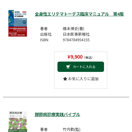
全身性エリテマトーデス臨床マニュアル 第4版
著者
橋本博史(著)
出版社
日本医事新報社
ISBN
9784784954155
¥9,900
（税込）
カートに入れる
お気に入りに追加
膠原病診療実践バイブル
著者
竹内勤(監)