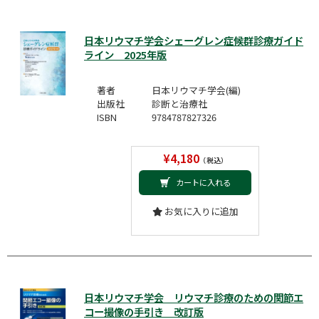
日本リウマチ学会シェーグレン症候群診療ガイド
ライン 2025年版
著者
日本リウマチ学会(編)
出版社
診断と治療社
ISBN
9784787827326
¥4,180
（税込）
カートに入れる
お気に入りに追加
日本リウマチ学会 リウマチ診療のための関節エ
コー撮像の手引き 改訂版