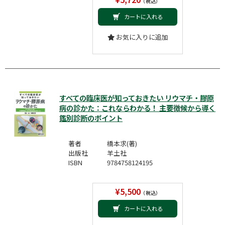
（税込）
カートに入れる
お気に入りに追加
すべての臨床医が知っておきたい リウマチ・膠原
病の診かた：これならわかる！ 主要徴候から導く
鑑別診断のポイント
著者
橋本求(著)
出版社
羊土社
ISBN
9784758124195
¥5,500
（税込）
カートに入れる