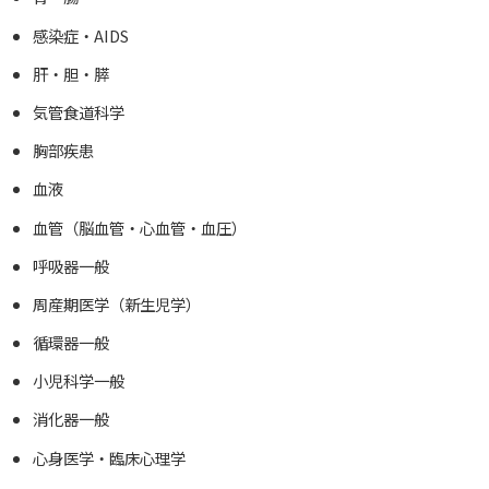
感染症・AIDS
肝・胆・膵
気管食道科学
胸部疾患
血液
血管（脳血管・心血管・血圧）
呼吸器一般
周産期医学（新生児学）
循環器一般
小児科学一般
消化器一般
心身医学・臨床心理学