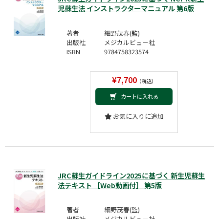
児蘇生法 インストラクターマニュアル 第6版
著者
細野茂春(監)
出版社
メジカルビュー社
ISBN
9784758323574
¥7,700
（税込）
カートに入れる
お気に入りに追加
JRC蘇生ガイドライン2025に基づく 新生児蘇生
法テキスト ［Web動画付］ 第5版
著者
細野茂春(監)
出版社
メジカルビュー社