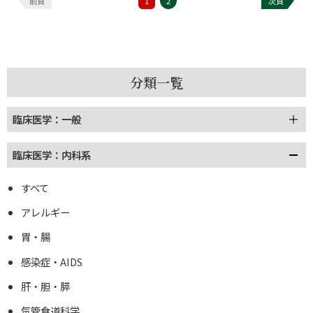
前頁
1
2
次頁
分類一覧
臨床医学：一般
臨床医学：内科系
すべて
アレルギー
胃・腸
感染症・AIDS
肝・胆・膵
気管食道科学